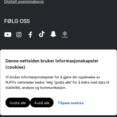
Digitalt aversjonsbevis
FØLG OSS
Denne nettsiden bruker informasjonskapsler
(cookies)
Norges Jeger- og Fiskerforbund (NJFF) er landets eneste landsdekkende organisasjon for
Vi bruker informasjonskapsler for å gjøre din opplevelse av
jegere og sportsfiskere og et av de viktigste miljøene for formidling av kunnskap om jakt og
fiske i Norge. Vi er en partipolitisk nøytral organisasjon, men har et sterkt jakt-, fiske-, og
NJFFs nettsteder bedre. Velg "godta alle" for å bidra med data til
naturpolitisk engasjement i mange saker.
statistikk, analyse og kommunikasjon.
Norges Jeger- og Fiskerforbund benytter informasjonskapsler på nettsiden.
Lokalforeninger tilsluttet Norges Jeger- og Fiskerforbund har ansvar for innhold de
Tilpass cookies
Godta alle
Avslå alle
publiserer på njff.no.