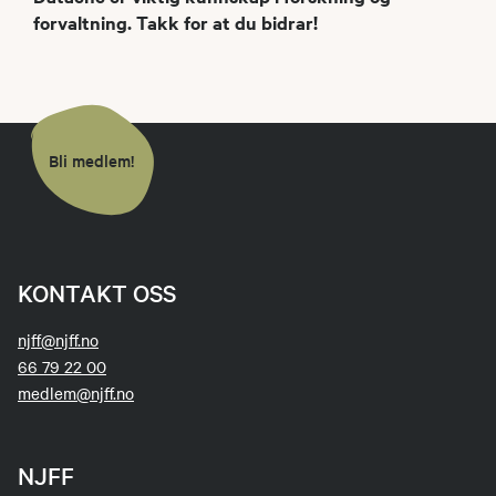
forvaltning. Takk for at du bidrar!
Bli medlem!
KONTAKT OSS
njff@njff.no
66 79 22 00
medlem@njff.no
NJFF