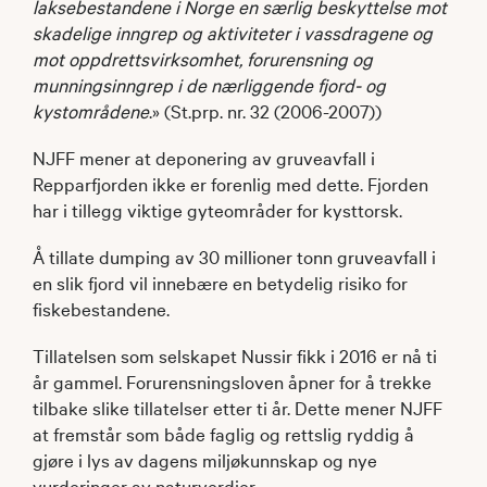
laksebestandene i Norge en særlig beskyttelse mot
skadelige inngrep og aktiviteter i vassdragene og
mot oppdrettsvirksomhet, forurensning og
munningsinngrep i de nærliggende fjord- og
kystområdene
.» (St.prp. nr. 32 (2006-2007))
NJFF mener at deponering av gruveavfall i
Repparfjorden ikke er forenlig med dette. Fjorden
har i tillegg viktige gyteområder for kysttorsk.
Å tillate dumping av 30 millioner tonn gruveavfall i
en slik fjord vil innebære en betydelig risiko for
fiskebestandene.
Tillatelsen som selskapet Nussir fikk i 2016 er nå ti
år gammel. Forurensningsloven åpner for å trekke
tilbake slike tillatelser etter ti år. Dette mener NJFF
at fremstår som både faglig og rettslig ryddig å
gjøre i lys av dagens miljøkunnskap og nye
vurderinger av naturverdier.