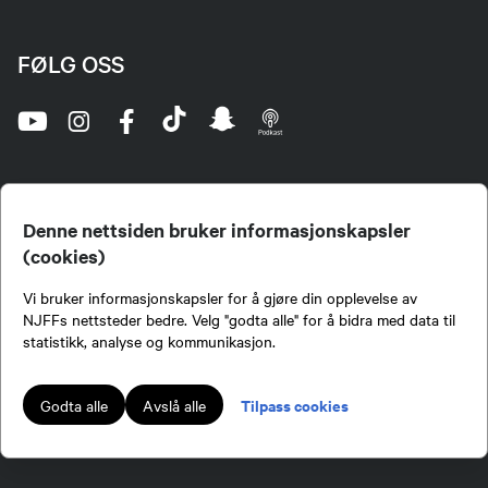
FØLG OSS
Denne nettsiden bruker informasjonskapsler
(cookies)
Norges Jeger- og Fiskerforbund (NJFF) er landets eneste landsdekkende organisasjon for
Vi bruker informasjonskapsler for å gjøre din opplevelse av
jegere og sportsfiskere og et av de viktigste miljøene for formidling av kunnskap om jakt og
fiske i Norge. Vi er en partipolitisk nøytral organisasjon, men har et sterkt jakt-, fiske-, og
NJFFs nettsteder bedre. Velg "godta alle" for å bidra med data til
naturpolitisk engasjement i mange saker.
statistikk, analyse og kommunikasjon.
Norges Jeger- og Fiskerforbund benytter informasjonskapsler på nettsiden.
Lokalforeninger tilsluttet Norges Jeger- og Fiskerforbund har ansvar for innhold de
Tilpass cookies
Godta alle
Avslå alle
publiserer på njff.no.