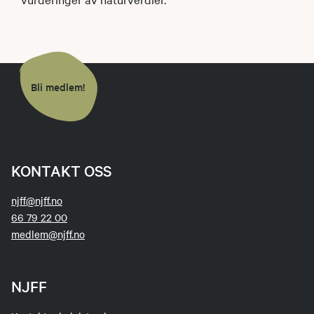
Bli medlem!
KONTAKT OSS
njff@njff.no
66 79 22 00
medlem@njff.no
NJFF