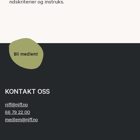
ndskriterier og instruks.
Bli medlem!
KONTAKT OSS
njff@njff.no
66 79 22 00
medlem@njff.no