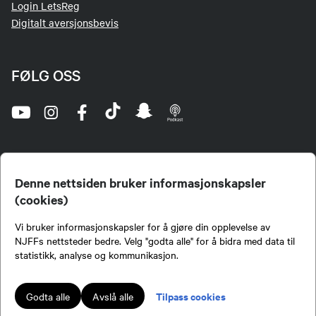
Login LetsReg
Digitalt aversjonsbevis
FØLG OSS
Denne nettsiden bruker informasjonskapsler
(cookies)
Norges Jeger- og Fiskerforbund (NJFF) er landets eneste landsdekkende organisasjon for
Vi bruker informasjonskapsler for å gjøre din opplevelse av
jegere og sportsfiskere og et av de viktigste miljøene for formidling av kunnskap om jakt og
fiske i Norge. Vi er en partipolitisk nøytral organisasjon, men har et sterkt jakt-, fiske-, og
NJFFs nettsteder bedre. Velg "godta alle" for å bidra med data til
naturpolitisk engasjement i mange saker.
statistikk, analyse og kommunikasjon.
Norges Jeger- og Fiskerforbund benytter informasjonskapsler på nettsiden.
Lokalforeninger tilsluttet Norges Jeger- og Fiskerforbund har ansvar for innhold de
Tilpass cookies
Godta alle
Avslå alle
publiserer på njff.no.