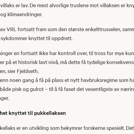
illaks er lav. De mest alvorlige truslene mot villaksen er knyt
 og klimaendringer.
 av VRL fortsatt fram som den største enkelttrusselen, sa
 sykdommer knyttet til oppdrett.
inger en fortsatt ikke har kontroll over, til tross for mye k
 er på et historisk lavt nivå, må dette få tydelige konsekvens
n, sier Fjeldseth.
enn noen gang å få på plass et nytt havbruksregime som har
både pisk og gulrot – til å få faset det vesentligste av næri
nger.
het knyttet til pukkellaksen
llaks er en utvikling som bekymrer forskerne spesielt. Det