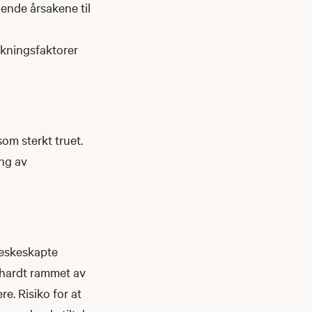
ende årsakene til
irkningsfaktorer
som sterkt truet.
ing av
neskeskapte
 hardt rammet av
re. Risiko for at