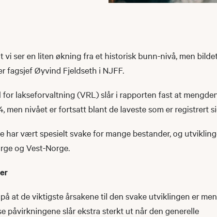
at vi ser en liten økning fra et historisk bunn-nivå, men bildet
ier fagsjef Øyvind Fjeldseth i NJFF.
 for lakseforvaltning (VRL) slår i rapporten fast at mengden
, men nivået er fortsatt blant de laveste som er registrert s
e har vært spesielt svake for mange bestander, og utvikling
orge og Vest-Norge.
ger
på at de viktigste årsakene til den svake utviklingen er m
se påvirkningene slår ekstra sterkt ut når den generelle