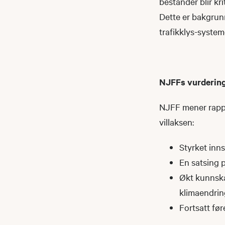
bestander blir kri
Dette er bakgrunn
trafikklys-syste
NJFFs vurderin
NJFF mener rappo
villaksen:
Styrket inn
En satsing p
Økt kunnska
klimaendri
Fortsatt før