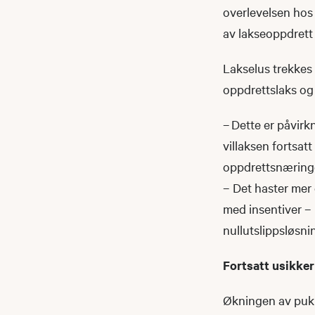
overlevelsen hos v
av lakseoppdrett
Lakselus trekkes
oppdrettslaks og
– Dette er påvirkn
villaksen fortsatt
oppdrettsnæringe
– Det haster mer 
med insentiver – 
nullutslippsløsni
Fortsatt usikker
Økningen av pukke