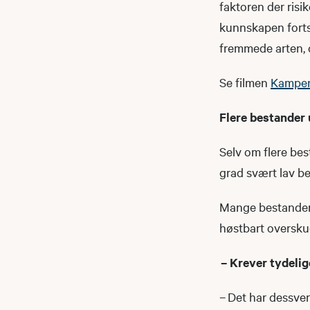
faktoren der risi
kunnskapen forts
fremmede arten, o
Se filmen
Kampen
Flere bestander
Selv om flere bes
grad svært lav be
Mange bestander h
høstbart overskud
– Krever tydelig
– Det har dessver