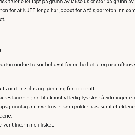
tisk truet eller tapt på grunn av lakselus er stor på grunn av
en for at NJFF lenge har jobbet for å få sjøørreten inn som 
met.
g
rten understreker behovet for en helhetlig og mer offensiv
sats mot lakselus og rømming fra oppdrett.
å restaurering og tiltak mot ytterlig fysiske påvirkninger i 
psgrunnlag om nye trusler som pukkellaks, samt effektene
ngene.
e-var tilnærming i fisket.