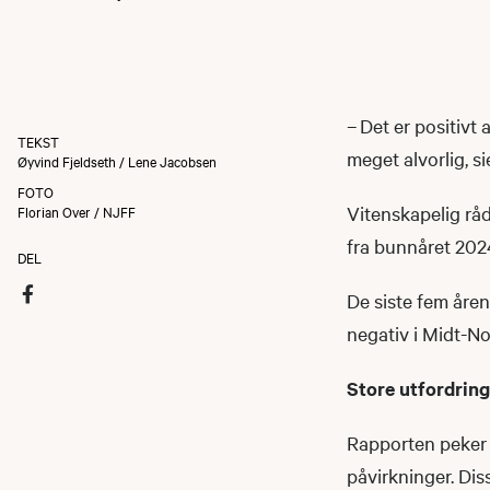
– Det er positivt 
TEKST
meget alvorlig, s
Øyvind Fjeldseth / Lene Jacobsen
FOTO
Vitenskapelig råd
Florian Over / NJFF
fra bunnåret 2024
DEL
De siste fem åren
negativ i Midt-N
Store utfordrin
Rapporten peker 
påvirkninger. Dis