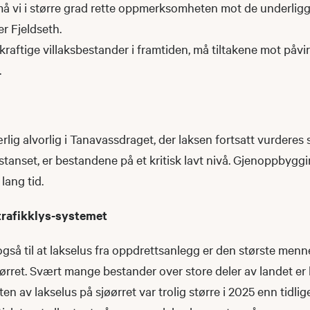
å vi i større grad rette oppmerksomheten mot de underligg
er Fjeldseth.
vskraftige villaksbestander i framtiden, må tiltakene mot påv
.
rlig alvorlig i Tanavassdraget, der laksen fortsatt vurderes 
 stanset, er bestandene på et kritisk lavt nivå. Gjenoppbygg
 lang tid.
i trafikklys-systemet
gså til at lakselus fra oppdrettsanlegg er den største men
øørret. Svært mange bestander over store deler av landet er
ten av lakselus på sjøørret var trolig større i 2025 enn tidlige