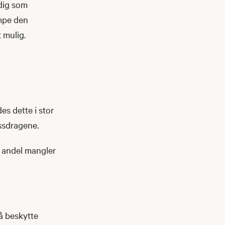
idig som
empe den
t mulig.
es dette i stor
assdragene.
g andel mangler
å beskytte