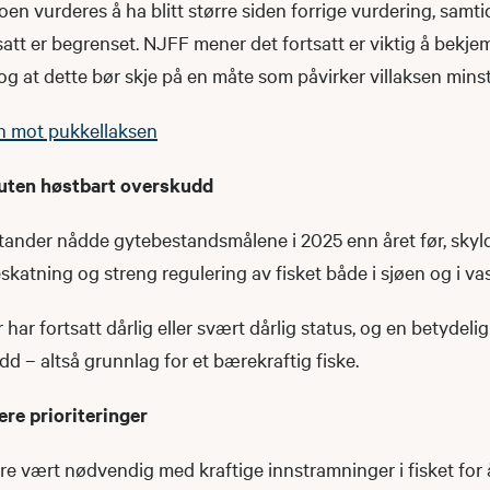
koen vurderes å ha blitt større siden forrige vurdering, samt
att er begrenset. NJFF mener det fortsatt er viktig å bekj
g at dette bør skje på en måte som påvirker villaksen mins
 mot pukkellaksen
 uten høstbart overskudd
tander nådde gytebestandsmålene i 2025 enn året før, skyld
skatning og streng regulering av fisket både i sjøen og i v
ar fortsatt dårlig eller svært dårlig status, og en betydeli
d – altså grunnlag for et bærekraftig fiske.
ere prioriteringer
re vært nødvendig med kraftige innstramninger i fisket for 