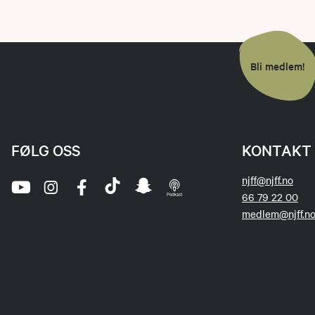
Bli medlem!
FØLG OSS
KONTAKT 
njff@njff.no
66 79 22 00
medlem@njff.n