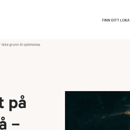
FINN DITT LOK
ir ikke grunn til optimisme.
t på
å –