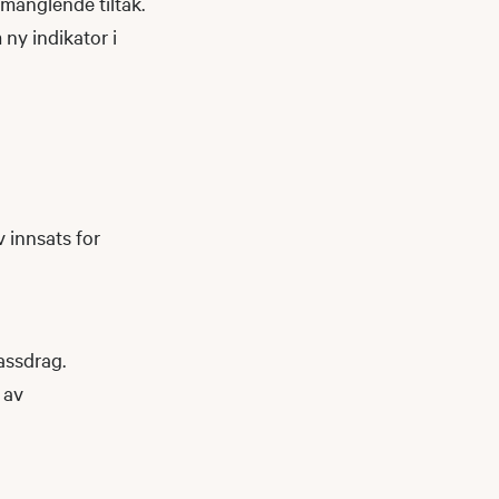
 manglende tiltak.
ny indikator i
 innsats for
vassdrag.
 av