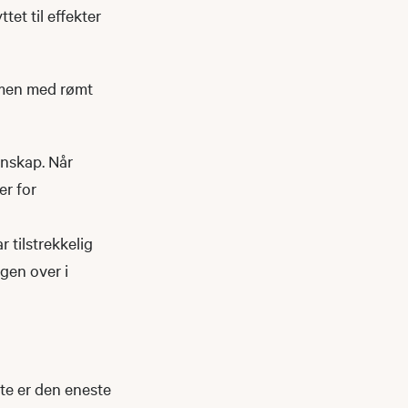
tet til effekter
mmen med rømt
unnskap. Når
er for
 tilstrekkelig
ngen over i
te er den eneste