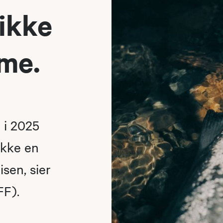
 ikke
sme.
 i 2025
ikke en
isen, sier
FF).