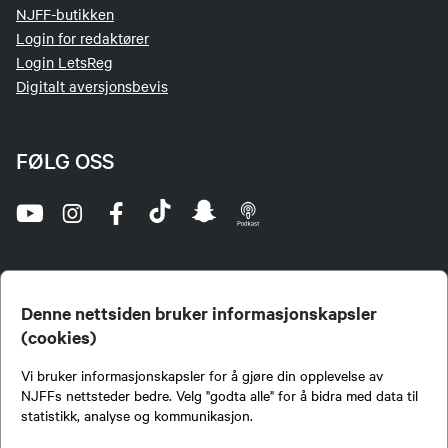
NJFF-butikken
Login for redaktører
Login LetsReg
Digitalt aversjonsbevis
FØLG OSS
Denne nettsiden bruker informasjonskapsler
(cookies)
Norges Jeger- og Fiskerforbund (NJFF) er landets eneste landsdekkende organisasjon for
Vi bruker informasjonskapsler for å gjøre din opplevelse av
jegere og sportsfiskere og et av de viktigste miljøene for formidling av kunnskap om jakt og
fiske i Norge. Vi er en partipolitisk nøytral organisasjon, men har et sterkt jakt-, fiske-, og
NJFFs nettsteder bedre. Velg "godta alle" for å bidra med data til
naturpolitisk engasjement i mange saker.
statistikk, analyse og kommunikasjon.
Norges Jeger- og Fiskerforbund benytter informasjonskapsler på nettsiden.