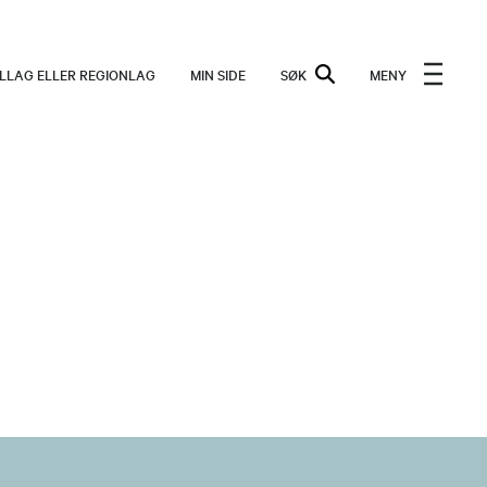
ALLAG ELLER REGIONLAG
MIN SIDE
SØK
MENY