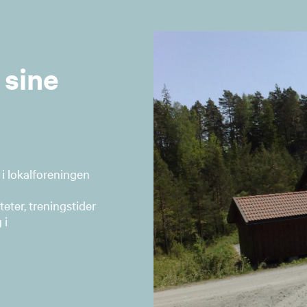
 sine
 i lokalforeningen
teter, treningstider
 i