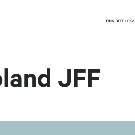
FINN DITT LOK
oland JFF