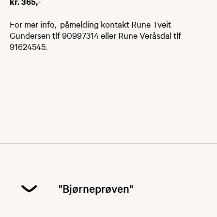
kr. 365,
-
For mer info, påmelding kontakt Rune Tveit
Gundersen tlf 90997314 eller Rune Veråsdal tlf
91624545.
"Bjørneprøven"