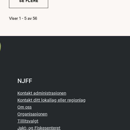
SE FLERE
Viser
1
-
5
av
56
NJFF
Kontakt administrasjonen
Kontakt ditt lokallag eller regionlag
Om oss
Organisasjonen
Tillitsvalgt
Jakt- og Fiskesenteret