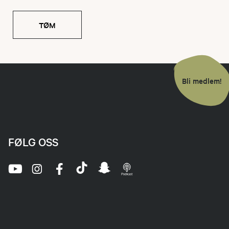
TØM
Bli medlem!
FØLG OSS