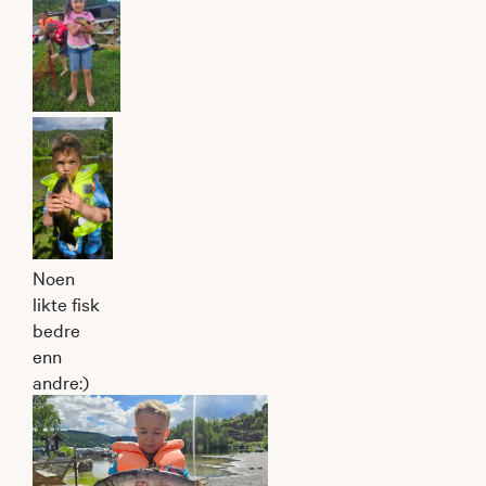
Noen
likte fisk
bedre
enn
andre:)