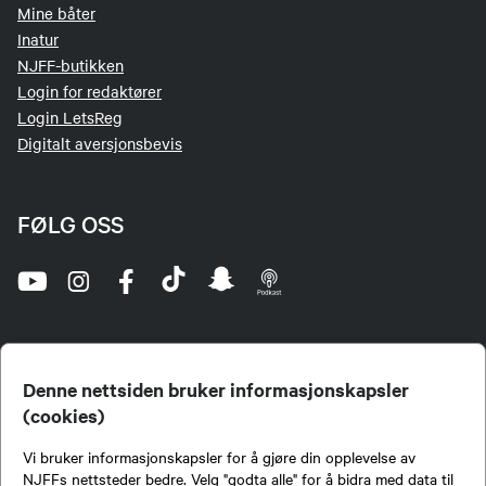
Mine båter
Inatur
NJFF-butikken
Login for redaktører
Login LetsReg
Digitalt aversjonsbevis
FØLG OSS
Denne nettsiden bruker informasjonskapsler
(cookies)
Norges Jeger- og Fiskerforbund (NJFF) er landets eneste landsdekkende organisasjon for
Vi bruker informasjonskapsler for å gjøre din opplevelse av
jegere og sportsfiskere og et av de viktigste miljøene for formidling av kunnskap om jakt og
fiske i Norge. Vi er en partipolitisk nøytral organisasjon, men har et sterkt jakt-, fiske-, og
NJFFs nettsteder bedre. Velg "godta alle" for å bidra med data til