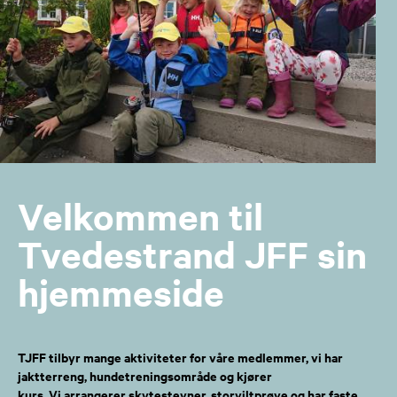
Velkommen til
Tvedestrand JFF sin
hjemmeside
TJFF tilbyr mange aktiviteter for våre medlemmer, vi har
jaktterreng, hundetreningsområde og kjører
kurs. Vi arrangerer skytestevner, storviltprøve og har faste