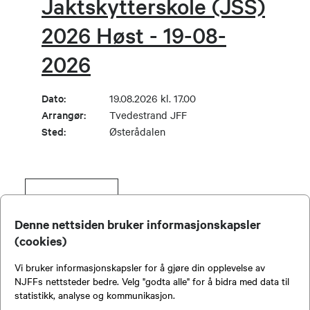
Jaktskytterskole (JSS)
2026 Høst - 19-08-
2026
Dato:
19.08.2026 kl. 17.00
Arrangør:
Tvedestrand JFF
Sted:
Østerådalen
SE FLERE
Denne nettsiden bruker informasjonskapsler
(cookies)
Viser
1
-
5
av
45
Vi bruker informasjonskapsler for å gjøre din opplevelse av
NJFFs nettsteder bedre. Velg "godta alle" for å bidra med data til
statistikk, analyse og kommunikasjon.