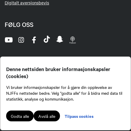
Digitalt aversjonsbevis
FØLG OSS
Denne nettsiden bruker informasjonskapsler
(cookies)
Norges Jeger- og Fiskerforbund (NJFF) er landets eneste landsdekkende organisasjon for
Vi bruker informasjonskapsler for å gjøre din opplevelse av
jegere og sportsfiskere og et av de viktigste miljøene for formidling av kunnskap om jakt og
fiske i Norge. Vi er en partipolitisk nøytral organisasjon, men har et sterkt jakt-, fiske-, og
NJFFs nettsteder bedre. Velg "godta alle" for å bidra med data til
naturpolitisk engasjement i mange saker.
statistikk, analyse og kommunikasjon.
Norges Jeger- og Fiskerforbund benytter informasjonskapsler på nettsiden.
Lokalforeninger tilsluttet Norges Jeger- og Fiskerforbund har ansvar for innhold de
Tilpass cookies
Godta alle
Avslå alle
publiserer på njff.no.