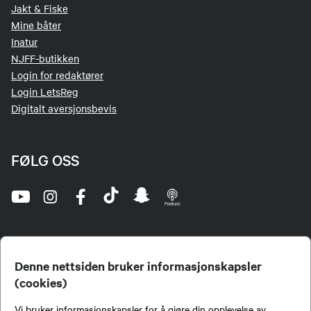
Jakt & Fiske
Mine båter
Inatur
NJFF-butikken
Login for redaktører
Login LetsReg
Digitalt aversjonsbevis
FØLG OSS
Denne nettsiden bruker informasjonskapsler
(cookies)
Norges Jeger- og Fiskerforbund (NJFF) er landets eneste landsdekkende organisasjon for
Vi bruker informasjonskapsler for å gjøre din opplevelse av
jegere og sportsfiskere og et av de viktigste miljøene for formidling av kunnskap om jakt og