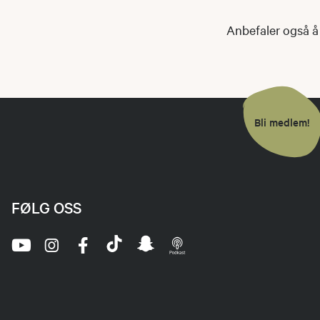
Anbefaler også å
Bli medlem!
FØLG OSS