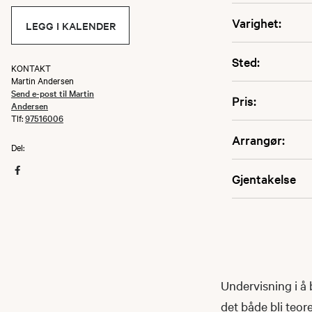
Varighet:
LEGG I KALENDER
Sted:
KONTAKT
Martin Andersen
Send e-post til Martin
Pris:
Andersen
Tlf:
97516006
Arrangør:
Del:
Gjentakelse
Undervisning i å 
det både bli teor