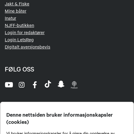
Jakt & Fiske
Mine båter
Inatur
NJFF-butikken
Login for redaktører
Login LetsReg
Digitalt aversjonsbevis
FØLG OSS
Denne nettsiden bruker informasjonskapsler
(cookies)
Norges Jeger- og Fiskerforbund (NJFF) er landets eneste landsdekkende organisasjon for
Vi bruker informasjonskapsler for å gjøre din opplevelse av
jegere og sportsfiskere og et av de viktigste miljøene for formidling av kunnskap om jakt og