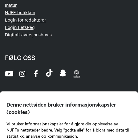
Inatur
NJFF-butikken
Login for redaktører
Login LetsReg
Digitalt aversjonsbevis
FØLG OSS
Denne nettsiden bruker informasjonskapsler
(cookies)
Norges Jeger- og Fiskerforbund (NJFF) er landets eneste landsdekkende organisasjon for
Vi bruker informasjonskapsler for å gjøre din opplevelse av
jegere og sportsfiskere og et av de viktigste miljøene for formidling av kunnskap om jakt og
fiske i Norge. Vi er en partipolitisk nøytral organisasjon, men har et sterkt jakt-, fiske-, og
NJFFs nettsteder bedre. Velg "godta alle" for å bidra med data til
naturpolitisk engasjement i mange saker.
statistikk, analyse og kommunikasjon.