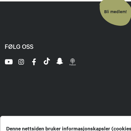
Bli medlem!
FØLG OSS
Denne nettsiden bruker informasjonskapsler (cookie