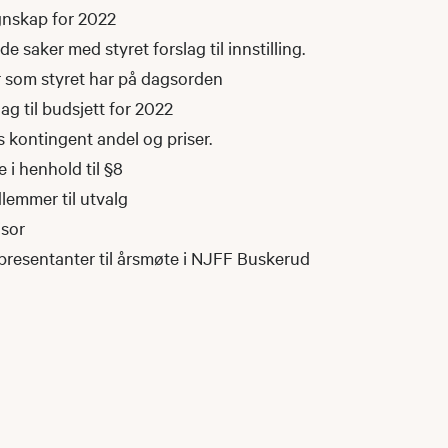
gnskap for 2022
saker med styret forslag til innstilling.
 som styret har på dagsorden
lag til budsjett for 2022
 kontingent andel og priser.
e i henhold til §8
lemmer til utvalg
isor
epresentanter til årsmøte i NJFF Buskerud