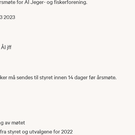
årsmøte for Ål Jeger- og fiskerforening.
03 2023
Ål jff
r må sendes til styret innen 14 dager før årsmøte.
ng av møtet
fra styret og utvalgene for 2022