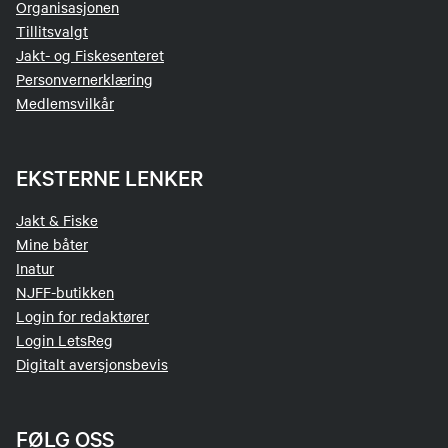
Kristian Ingvar Raaen
Organisasjonen
Tillitsvalgt
Leder hagleutvalg
Jakt- og Fiskesenteret
Personvernerklæring
94342400
Medlemsvilkår
Send epost
EKSTERNE LENKER
Bjørn Andersen
Jakt & Fiske
Hytteansvarlig
Mine båter
90588788
Inatur
Send epost
NJFF-butikken
Login for redaktører
Login LetsReg
John Kolbjørnsen
Digitalt aversjonsbevis
Styremedlem
FØLG OSS