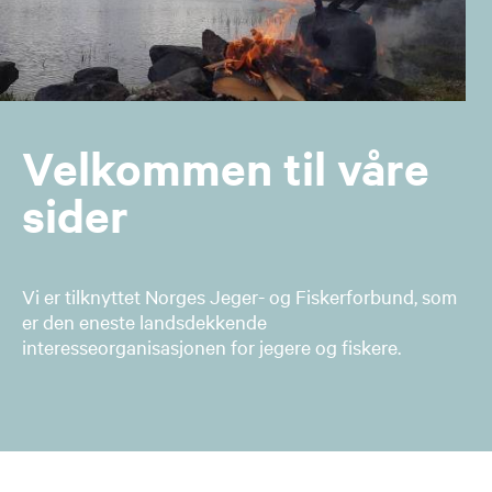
Velkommen til våre
sider
Vi er tilknyttet Norges Jeger- og Fiskerforbund, som
er den eneste landsdekkende
interesseorganisasjonen for jegere og fiskere.