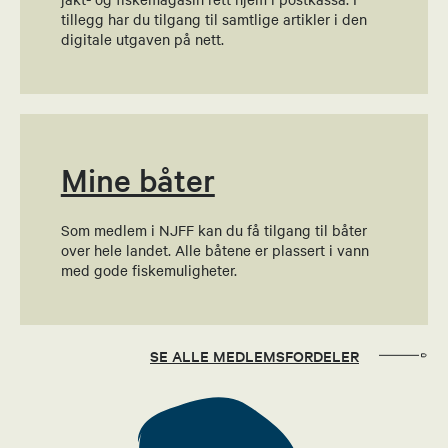
tillegg har du tilgang til samtlige artikler i den
Styremedlem
digitale utgaven på nett.
90588788
Send epost
Mine båter
Geir Snare
Barne- og ungdomsansvarlig
Som medlem i NJFF kan du få tilgang til båter
over hele landet. Alle båtene er plassert i vann
91770509
med gode fiskemuligheter.
Send epost
Anja Kristin Vidme
SE ALLE MEDLEMSFORDELER
Økonomiansvarlig
47236243