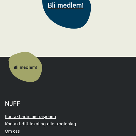
Bli medlem!
Send epost
Bjørn Andersen
Leder jaktutvalg
90588788
Send epost
Bli medlem!
Håkon Evenstad
Leder fiskeutvalg
NJFF
48145760
Send epost
Kontakt administrasjonen
Kontakt ditt lokallag eller regionlag
Om oss