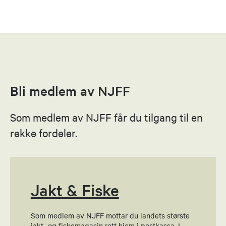
Terje Høiberg
Leder
90120746
Bli medlem av NJFF
Send epost
Som medlem av NJFF får du tilgang til en
Torgeir Asgrimplass
rekke fordeler.
Nestleder
48196618
Send epost
Jakt & Fiske
Som medlem av NJFF mottar du landets største
Bjørn Andersen
jakt- og fiskemagasin rett hjem i postkassa. I