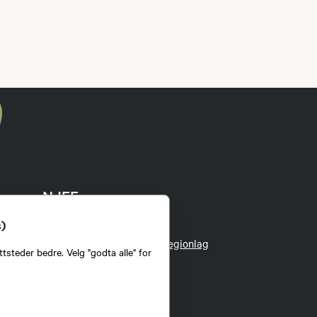
NJFF
s)
Kontakt administrasjonen
Kontakt ditt lokallag eller regionlag
tsteder bedre. Velg "godta alle" for
Om oss
Organisasjonen
Tillitsvalgt
Jakt- og Fiskesenteret