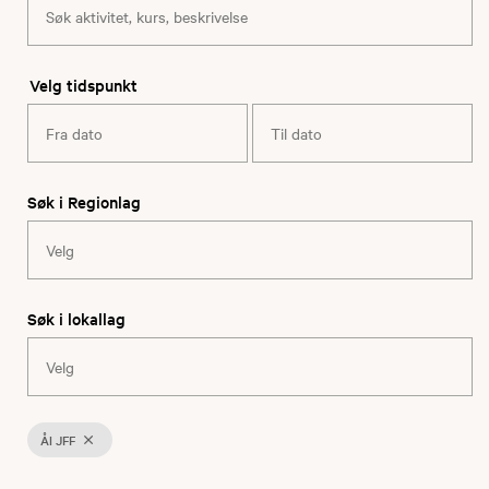
Velg tidspunkt
Søk i Regionlag
Søk i lokallag
Ål JFF