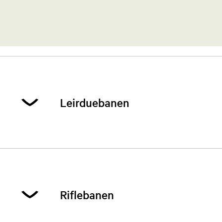
Leirduebanen
Leirdueutvalget drifter foreningens leirduebaner
på Myhrespiten i Hokksund, og arrangerer hvert
år en rekke leirduestevner.
Riflebanen
​Åpner fra mai. Følg
facebooksiden
www.facebook.com/l.bjff​
for
videre info.