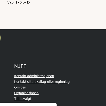
Viser
1
-
5
av
15
NJFF
Kontakt administrasjonen
Kontakt ditt lokallag eller regionlag
Om oss
Organisasjonen
Tillitsvalgt
Jakt- og Fiskesenteret