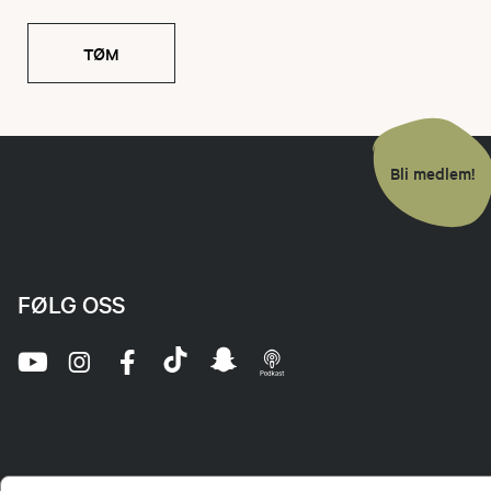
TØM
Bli medlem!
FØLG OSS