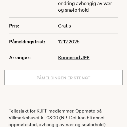
endring avhengig av vær
og snøforhold
Pris:
Gratis
Påmeldingsfrist:
12.12.2025
Arrangør:
Konnerud JFF
PÅMELDINGEN ER STENGT
Fellesjakt for KJFF medlemmer. Oppmøte på
Villmarkshuset kl. 08.00 (NB. Det kan bli annet
oppmøtested, avhengig av vær og snøforhold)