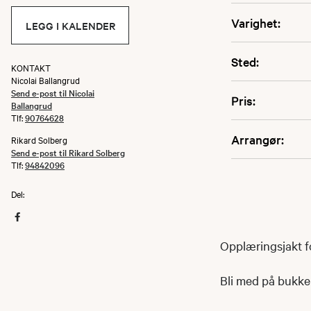
Varighet:
LEGG I KALENDER
Sted:
KONTAKT
Nicolai Ballangrud
Send e-post til Nicolai
Pris:
Ballangrud
Tlf:
90764628
Arrangør:
Rikard Solberg
Send e-post til Rikard Solberg
Tlf:
94842096
Del:
Opplæringsjakt f
Bli med på bukke