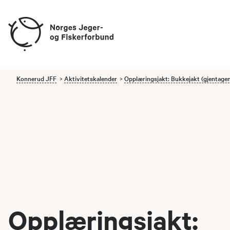
Konnerud JFF
Aktivitetskalender
Opplæringsjakt: Bukkejakt (gjentage
Opplæringsjakt: