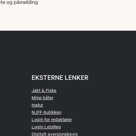
møte og påmelding
EKSTERNE LENKER
Jakt & Fiske
Mine båter
Inatur
NJFF-butikken
Login for redaktører
Login LetsReg
Digitalt aversjonsbevis