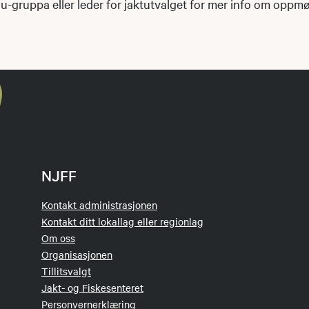
 u-gruppa eller leder for jaktutvalget for mer info om opp
NJFF
Kontakt administrasjonen
Kontakt ditt lokallag eller regionlag
Om oss
Organisasjonen
Tillitsvalgt
Jakt- og Fiskesenteret
Personvernerklæring