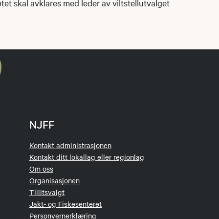
øtet skal avklares med leder av viltstellutvalget
NJFF
Kontakt administrasjonen
Kontakt ditt lokallag eller regionlag
Om oss
Organisasjonen
Tillitsvalgt
Jakt- og Fiskesenteret
Personvernerklæring