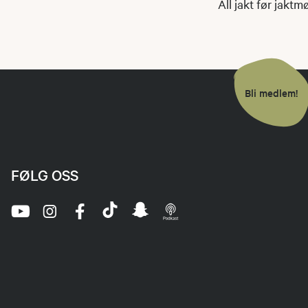
All jakt før jaktm
Bli medlem!
FØLG OSS