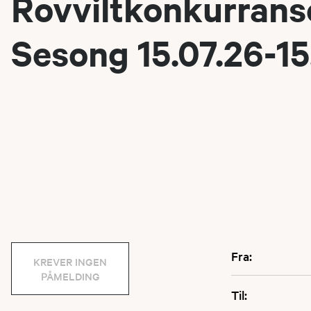
Rovviltkonkurrans
Sesong 15.07.26-15
Fra:
KREVER INGEN
PÅMELDING
Til: