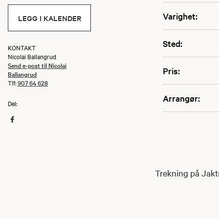
Varighet:
LEGG I KALENDER
Sted:
KONTAKT
Nicolai Ballangrud
Send e-post til Nicolai
Pris:
Ballangrud
Tlf:
907 64 628
Arrangør:
Del:
Trekning på Jak