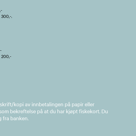
,-
 300,-.
-
 200,-
rift/kopi av innbetalingen på papir eller
som bekreftelse på at du har kjøpt fiskekort. Du
g fra banken.