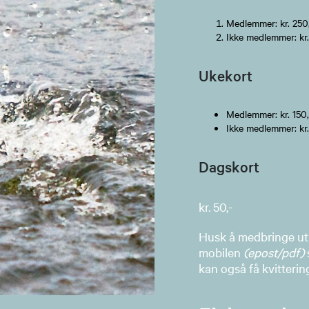
Medlemmer: kr. 250
Ikke medlemmer: kr.
Ukekort
Medlemmer: kr. 150,
Ikke medlemmer: kr.
Dagskort
kr. 50,-
Husk å medbringe utsk
mobilen
(epost/pdf)
kan også få kvitterin