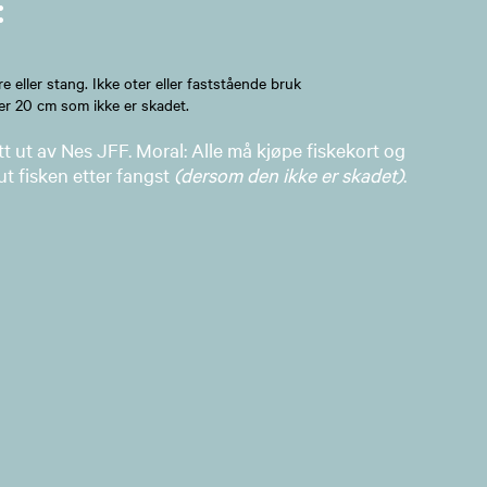
:
 eller stang. Ikke oter eller faststående bruk
der 20 cm som ikke er skadet.
att ut av Nes JFF. Moral: Alle må kjøpe fiskekort og
ut fisken etter fangst
(dersom den ikke er skadet)
.