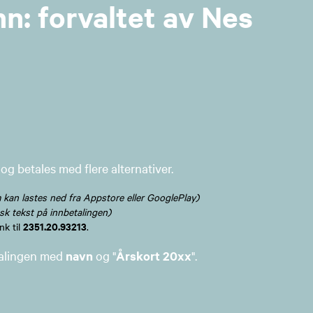
n: forvaltet av Nes
og betales med flere alternativer.
kan lastes ned fra Appstore eller GooglePlay)
k tekst på innbetalingen)
2351.20.93213
nk til
.
talingen med
navn
og "
Årskort 20xx
".