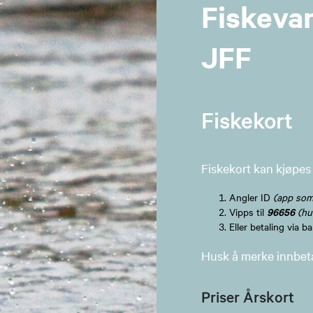
Fiskevan
JFF
Fiskekort
Fiskekort kan kjøpes 
Angler ID
(app som 
96656
Vipps til
(hus
Eller betaling via ba
Husk å merke innbe
Priser Årskort