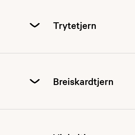
Trytetjern
Er et av det lette
Nesbyen, langs Vas
pilkestikka.
Breiskardtjern
Ligger 685 m.o.h.
75,- )
samt låst bo
Dette er et rent ø