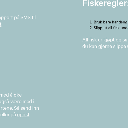
Fiskeregler
apport på SMS til
Bruk bare handsnøre
t
Slipp ut all fisk un
All fisk er kjøpt og s
du kan gjerne slippe 
 med å øke
 også være med i
rtene. Så send inn
eller på
epost