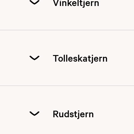
Vinkeltjern
Midt mellom Breisk
ørret.
Tolleskatjern
Går du fra Vinkelt
reint ørretvann og
Rudstjern