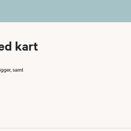
ed kart
igger, samt