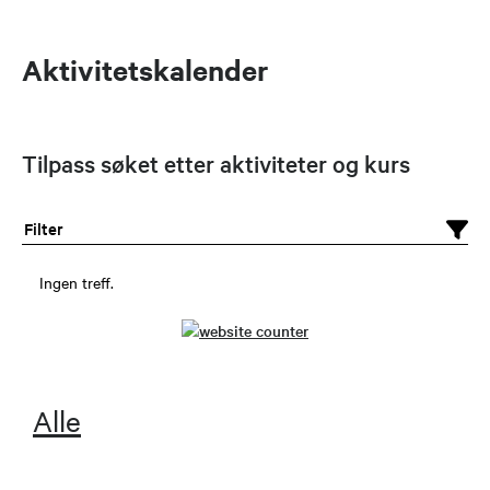
2022 - 2023.
Aktivitetskalender
Tilpass søket etter aktiviteter og kurs
Styrets medlemmer:
Filter
Navn
E-post
Telefon
Funksjon
Ingen treff.
Thorbjørn
epost
988 85
Leder &
Grønvold
147
kontaktperson
Erntzen
Alle
Lillian Holden
epost
476 64
Nestleder
466