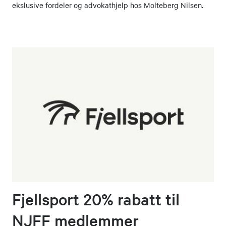
ekslusive fordeler og advokathjelp hos Molteberg Nilsen.
Varamedlemmer:
Tommy Haugen
epost
971 71
1. vara, Leder
560
Riflegruppa
Grete
epost
905 04
2. vara, Leder
Sandsmark
961
Kvinnegruppa
Sverre Andreas
epost
905 17
3. vara, Leder
Hamre
618
leirduegruppa
Fjellsport 20% rabatt til
NJFF medlemmer