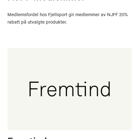
For elektronisk kontakt
ønsker vi at dette sendes
Medlemsfordel hos Fjellsport gir medlemmer av NJFF 20%
rabatt på utvalgte produkter.
til styret ved å klikke på
linken
her
,