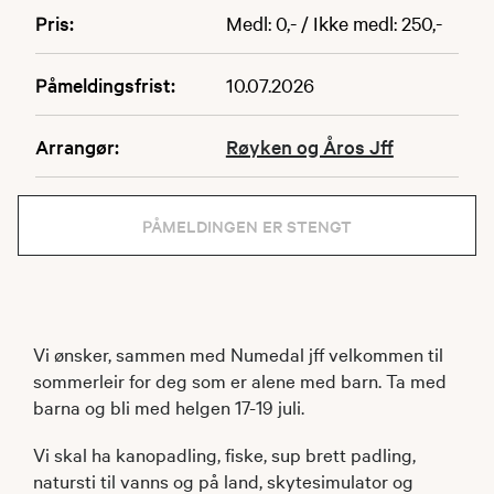
Pris:
Medl: 0,- / Ikke medl: 250,-
Påmeldingsfrist:
10.07.2026
Arrangør:
Røyken og Åros Jff
PÅMELDINGEN ER STENGT
Vi ønsker, sammen med Numedal jff velkommen til
sommerleir for deg som er alene med barn. Ta med
barna og bli med helgen 17-19 juli.
Vi skal ha kanopadling, fiske, sup brett padling,
natursti til vanns og på land, skytesimulator og