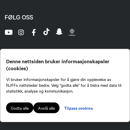
FØLG OSS
Denne nettsiden bruker informasjonskapsler
(cookies)
Norges Jeger- og Fiskerforbund (NJFF) er landets eneste landsdekkende organisasjon for
Vi bruker informasjonskapsler for å gjøre din opplevelse av
jegere og sportsfiskere og et av de viktigste miljøene for formidling av kunnskap om jakt og
fiske i Norge. Vi er en partipolitisk nøytral organisasjon, men har et sterkt jakt-, fiske-, og
NJFFs nettsteder bedre. Velg "godta alle" for å bidra med data til
naturpolitisk engasjement i mange saker.
statistikk, analyse og kommunikasjon.
Norges Jeger- og Fiskerforbund benytter informasjonskapsler på nettsiden.
Lokalforeninger tilsluttet Norges Jeger- og Fiskerforbund har ansvar for innhold de
Tilpass cookies
Godta alle
Avslå alle
publiserer på njff.no.