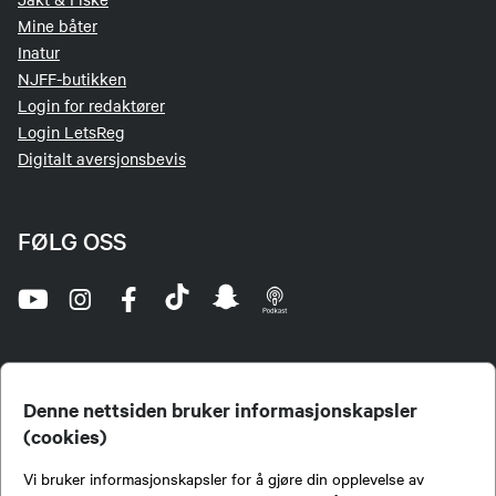
Mine båter
Inatur
NJFF-butikken
Login for redaktører
Login LetsReg
Digitalt aversjonsbevis
FØLG OSS
Denne nettsiden bruker informasjonskapsler
(cookies)
Norges Jeger- og Fiskerforbund (NJFF) er landets eneste landsdekkende organisasjon for
Vi bruker informasjonskapsler for å gjøre din opplevelse av
jegere og sportsfiskere og et av de viktigste miljøene for formidling av kunnskap om jakt og