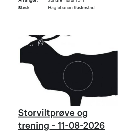
Søndre Hurum JFF
Sted:
Haglebanen Røskestad
Storviltprøve og
trening - 11-08-2026