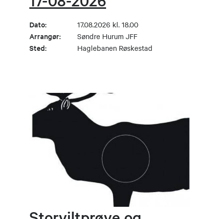
17-08-2026
Dato:
17.08.2026 kl. 18.00
Arrangør:
Søndre Hurum JFF
Sted:
Haglebanen Røskestad
Storviltprøve og