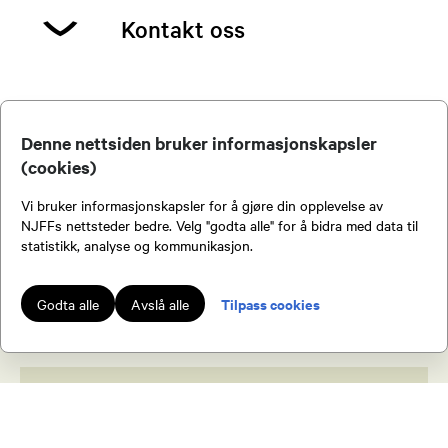
Kontakt oss
Denne nettsiden bruker informasjonskapsler
(cookies)
Per Ivar Gundersen
Vi bruker informasjonskapsler for å gjøre din opplevelse av
NJFFs nettsteder bedre. Velg "godta alle" for å bidra med data til
Bli medlem av NJFF
statistikk, analyse og kommunikasjon.
Leder
Som medlem av NJFF får du tilgang til en
Tilpass cookies
Godta alle
Avslå alle
95290867
rekke fordeler.
Send epost
Martin Hansen
Jakt & Fiske