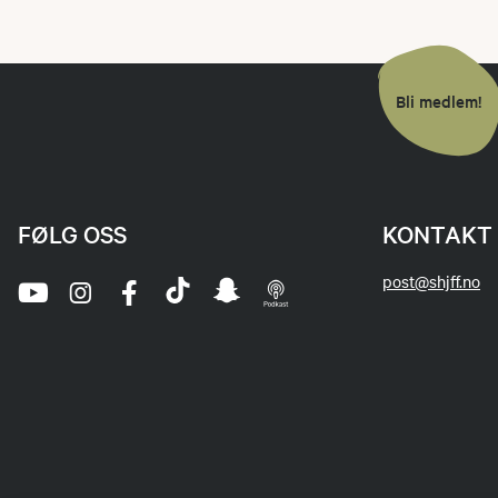
Bli medlem!
FØLG OSS
KONTAKT 
post@shjff.no