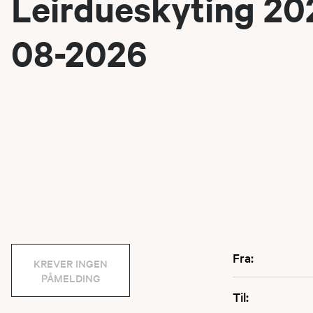
Leirdueskyting 202
08-2026
Fra:
KREVER INGEN
PÅMELDING
Til: