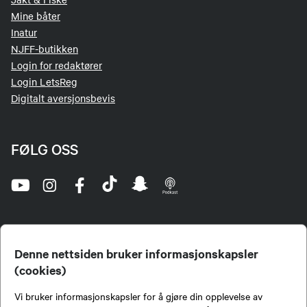
Mine båter
Inatur
NJFF-butikken
Login for redaktører
Login LetsReg
Digitalt aversjonsbevis
FØLG OSS
Denne nettsiden bruker informasjonskapsler
(cookies)
Norges Jeger- og Fiskerforbund (NJFF) er landets eneste landsdekkende organisasjon for
Vi bruker informasjonskapsler for å gjøre din opplevelse av
jegere og sportsfiskere og et av de viktigste miljøene for formidling av kunnskap om jakt og