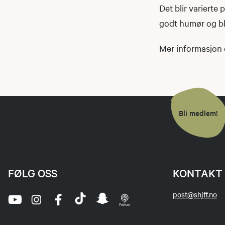
Det blir varierte
godt humør og bli
Mer informasjon
Bli medlem!
FØLG OSS
KONTAKT 
post@shjff.no