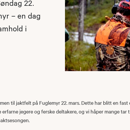
Søndag 22.
emyr – en dag
amhold i
en til jaktfelt på Fuglemyr 22. mars. Dette har blitt en fas
e erfarne jegere og ferske deltakere, og vi håper mange tar t
 jaktsesongen.