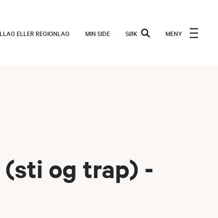
ALLAG ELLER REGIONLAG
MIN SIDE
SØK
MENY
sti og trap) -