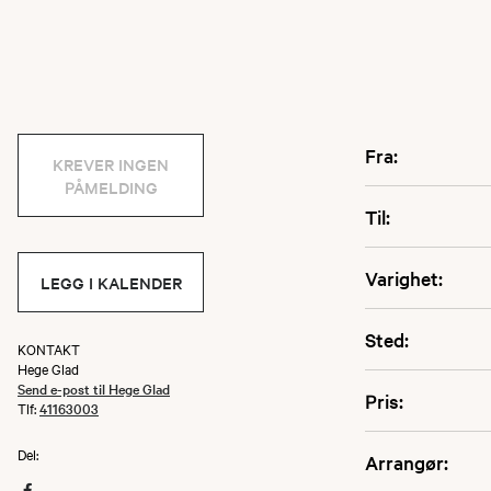
Fra:
KREVER INGEN
PÅMELDING
Til:
Varighet:
LEGG I KALENDER
Sted:
KONTAKT
Hege Glad
Send e-post til Hege Glad
Pris:
Tlf:
41163003
Del:
Arrangør: