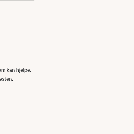
om kan hjelpe.
høsten.