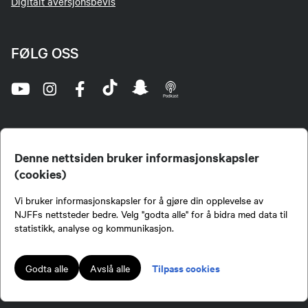
Digitalt aversjonsbevis
FØLG OSS
Denne nettsiden bruker informasjonskapsler
(cookies)
Norges Jeger- og Fiskerforbund (NJFF) er landets eneste landsdekkende organisasjon for
Vi bruker informasjonskapsler for å gjøre din opplevelse av
jegere og sportsfiskere og et av de viktigste miljøene for formidling av kunnskap om jakt og
fiske i Norge. Vi er en partipolitisk nøytral organisasjon, men har et sterkt jakt-, fiske-, og
NJFFs nettsteder bedre. Velg "godta alle" for å bidra med data til
naturpolitisk engasjement i mange saker.
statistikk, analyse og kommunikasjon.
Norges Jeger- og Fiskerforbund benytter informasjonskapsler på nettsiden.
Lokalforeninger tilsluttet Norges Jeger- og Fiskerforbund har ansvar for innhold de
Tilpass cookies
Godta alle
Avslå alle
publiserer på njff.no.