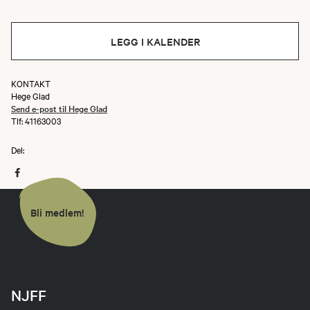
LEGG I KALENDER
KONTAKT
Hege Glad
Send e-post til Hege Glad
Tlf: 41163003
Del:
Bli medlem!
NJFF