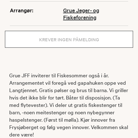
Arrangør:
Grue Jeger- og
Fiskeforening
KREVER INGEN PÅMELDING
Grue JFF inviterer til Fiskesommer også i år.
Arrangementet vil foregå ved gapahuken oppe ved
Langtjennet. Gratis pølser og brus til barna. Vi griller
hvis det ikke blir for tørt. Båter til disposisjon. (Ta
med flytevester). Vi deler ut gratis fiskestenger til
barn, -noen meitestenger og noen nybegynner
haspelstenger. (Først til mølla). Kjør innover fra
Frysjøberget og følg vegen innover. Velkommen skal
dere være!