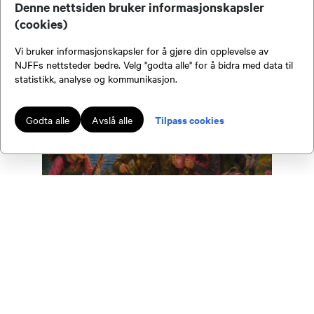
Denne nettsiden bruker informasjonskapsler
(cookies)
Vi bruker informasjonskapsler for å gjøre din opplevelse av
NJFFs nettsteder bedre. Velg "godta alle" for å bidra med data til
statistikk, analyse og kommunikasjon.
Tilpass cookies
Godta alle
Avslå alle
Jentehelg med
damegruppa
Dato:
21.08.2026 kl. 12.00
Arrangør:
Grue Jeger- og Fiskeforening