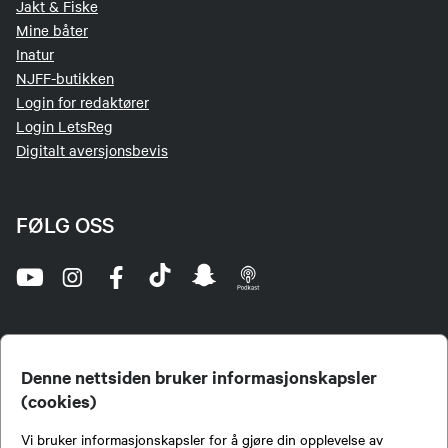
Jakt & Fiske
Mine båter
Inatur
NJFF-butikken
Login for redaktører
Login LetsReg
Digitalt aversjonsbevis
FØLG OSS
Denne nettsiden bruker informasjonskapsler
(cookies)
Norges Jeger- og Fiskerforbund (NJFF) er landets eneste landsdekkende organisasjon for
Vi bruker informasjonskapsler for å gjøre din opplevelse av
jegere og sportsfiskere og et av de viktigste miljøene for formidling av kunnskap om jakt og