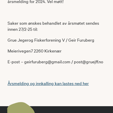
årsmelding for 2024. Vel møtt!
Saker som ønskes behandlet av årsmøtet sendes
innen 27/2-25 til:
Grue Jegerog Fiskerforening V / Geir Furuberg
Meierivegen7 2260 Kirkenær
E-post – geirfuruberg@gmail.com / post@gruejff.no
Årsmelding og innkalling kan lastes ned her