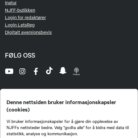
Inatur
NJFF-butikken
Login for redaktører
Login LetsReg
Digitalt aversjonsbevis
FØLG OSS
Denne nettsiden bruker informasjonskapsler
(cookies)
Norges Jeger- og Fiskerforbund (NJFF) er landets eneste landsdekkende organisasjon for
Vi bruker informasjonskapsler for å gjøre din opplevelse av
jegere og sportsfiskere og et av de viktigste miljøene for formidling av kunnskap om jakt og
fiske i Norge. Vi er en partipolitisk nøytral organisasjon, men har et sterkt jakt-, fiske-, og
NJFFs nettsteder bedre. Velg "godta alle" for å bidra med data til
naturpolitisk engasjement i mange saker.
statistikk, analyse og kommunikasjon.