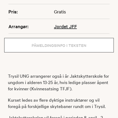
Pris:
Gratis
Arrangør:
Jordet JFF
PÅMELDINGSINFO I TEKSTEN
Trysil UNG arrangerer også i år Jaktskytterskole for
ungdom i alderen 13-25 år, hvis ledige plasser åpent
for kvinner (Kvinnesatsing TFJF).
Kurset ledes av flere dyktige instruktører og vil
foregå på forskjellige skytebaner rundt om i Trysil.
Jaktskytterskolen vil foregå i perioden 8. april - 2.