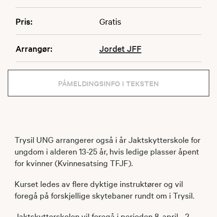
Pris:
Gratis
Arrangør:
Jordet JFF
PÅMELDINGSINFO I TEKSTEN
Trysil UNG arrangerer også i år Jaktskytterskole for
ungdom i alderen 13-25 år, hvis ledige plasser åpent
for kvinner (Kvinnesatsing TFJF).
Kurset ledes av flere dyktige instruktører og vil
foregå på forskjellige skytebaner rundt om i Trysil.
Jaktskytterskolen vil foregå i perioden 8. april - 2.