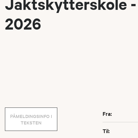
Jaktskytterskole -
2026
Fra:
PÅMELDINGSINFO I
TEKSTEN
Til: