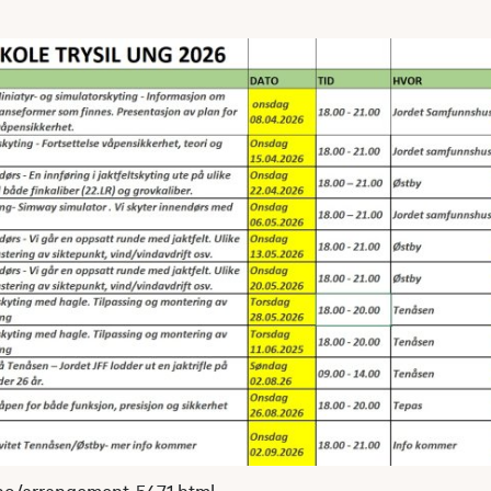
g.no/arrangement-5471.html