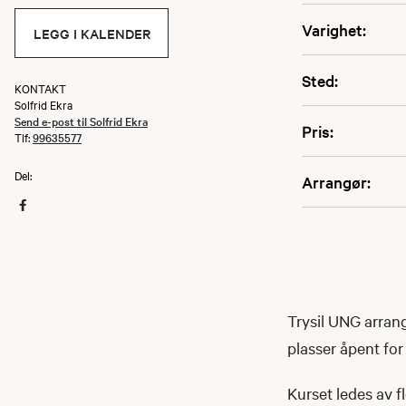
Varighet:
LEGG I KALENDER
Sted:
KONTAKT
Solfrid Ekra
Send e-post til Solfrid Ekra
Pris:
Tlf:
99635577
Del:
Arrangør:
Trysil UNG arrang
plasser åpent for
Kurset ledes av f