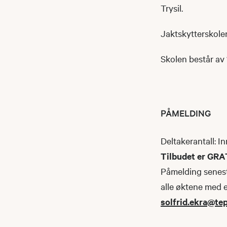
Trysil.
Jaktskytterskolen
Skolen består av 
PÅMELDING
Deltakerantall: In
Tilbudet er GRA
Påmelding senest
alle øktene med 
solfrid.ekra@te