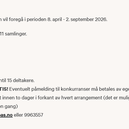
 vil foregå i perioden 8. april - 2. september 2026.
11 samlinger.
ntil 15 deltakere.
TIS!
Eventuelt påmelding til konkurranser må betales av e
 innen to dager i forkant av hvert arrangement (det er mul
en gang)
pas.no
eller 9963557