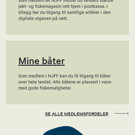
Som medlem av NJFF mottar du landets største
Stein Engebret Storsnes
jakt- og fiskemagasin rett hjem i postkassa. I
tillegg har du tilgang til samtlige artikler i den
Styremedlem
digitale utgaven på nett.
90875223
Send epost
Mine båter
Dag Arne Berget
Sekretær
Som medlem i NJFF kan du få tilgang til båter
over hele landet. Alle båtene er plassert i vann
91540558
med gode fiskemuligheter.
Send epost
SE ALLE MEDLEMSFORDELER