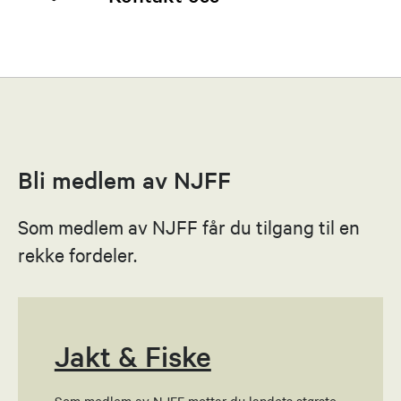
Trine Merete Nome
Leder
95821923
Bli medlem av NJFF
Send epost
Som medlem av NJFF får du tilgang til en
Mats Nordnes
rekke fordeler.
Leder
97109966
Send epost
Jakt & Fiske