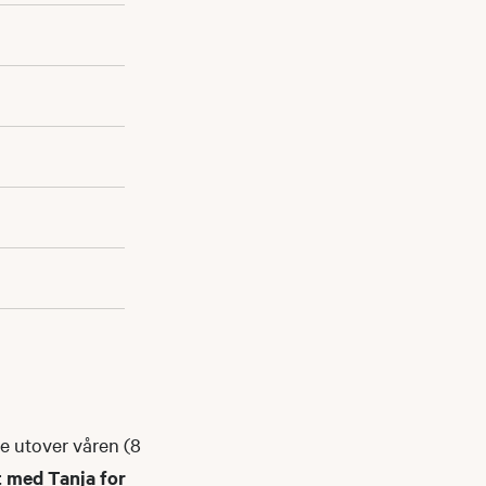
re utover våren (8
 med Tanja for