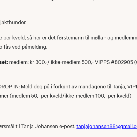
 jakthunder.
 per kveld, så her er det førstemann til mølla - og medlemm
nfo fås ved påmelding.
set:
medlem: kr 300,-/ ikke-medlem 500,- VIPPS #802905 (
DROP IN: Meld deg på i forkant av mandagene til Tanja, VIP
er (medlem 50,- per kveld/ikke-medlem 100,- per kveld)
rsmål til Tanja Johansen e-post:
tanjajohansen88@gmail.