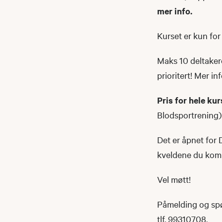
mer info.
Kurset er kun for
Maks 10 deltakere
prioritert! Mer i
Pris for hele kur
Blodsportrening)
Det er åpnet for 
kveldene du komm
Vel møtt!​​​
Påmelding og spø
tlf. 99310708.