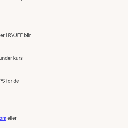
er i RVJFF blir
under kurs -
PS for de
com
eller