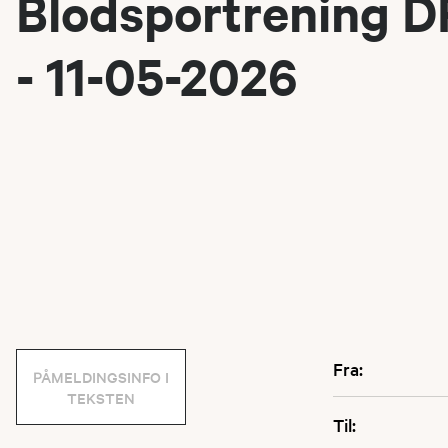
Blodsportrening 
- 11-05-2026
Fra:
PÅMELDINGSINFO I
TEKSTEN
Til: