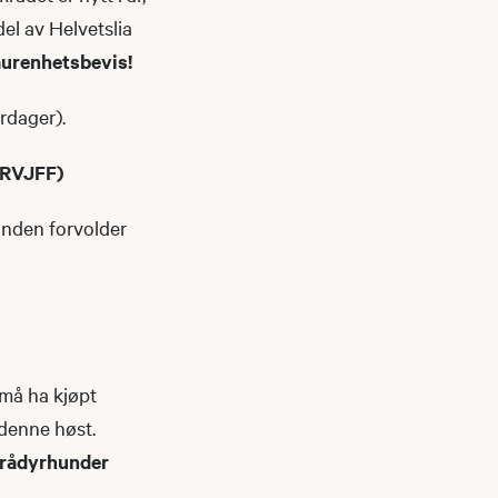
del av Helvetslia
aurenhetsbevis!
rdager).
 RVJFF)
hunden forvolder
 må ha kjøpt
 denne høst.
r rådyrhunder