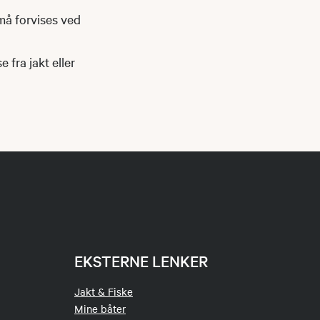
må forvises ved
 fra jakt eller
EKSTERNE LENKER
Jakt & Fiske
Mine båter