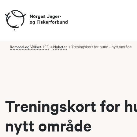
Romedal og Vallset JFF
Nyheter
Treningskort for hund - nytt område
Treningskort for h
nytt område