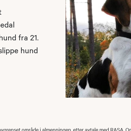
t
medal
hund fra 21.
 slippe hund
avgrenset område i almenningen, etter avtale med RASA. Omr