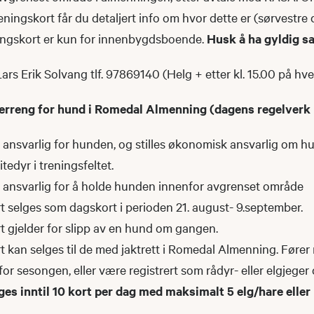
eningskort får du detaljert info om hvor dette er (sørvestre 
ningskort er kun for innenbygdsboende.
Husk å ha gyldig s
ars Erik Solvang tlf. 97869140 (Helg + etter kl. 15.00 på hve
terreng for hund i Romedal Almenning (dagens regelverk
er ansvarlig for hunden, og stilles økonomisk ansvarlig om 
tedyr i treningsfeltet.
er ansvarlig for å holde hunden innenfor avgrenset område
t selges som dagskort i perioden 21. august- 9.september.
t gjelder for slipp av en hund om gangen.
t kan selges til de med jaktrett i Romedal Almenning. Fører
for sesongen, eller være registrert som rådyr- eller elgjeger
ges inntil 10 kort per dag med maksimalt 5 elg/hare elle