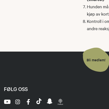
Hunden må h
kjøp av kor
Kontroll i o
andre reaks
Bli medlem!
FØLG OSS