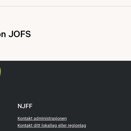
jon JOFS
 samarbeid mellom Stange jeger- og fiskerforening og Rome
orening. Målgruppen er barn og ungdom mellom 8-16 år. Vi h
n til mølla" som gjelder. Mye av programmet er godt kjent 
ioritert de aktivitetene som vi har fått mest forespørsler om. 
melde seg på igjen og vi er selvfølgelig også glad for om no
 i det øvre aldersspennet, så vil vi forsøke å legge til rette fo
at de får litt økt utbytte. JOFS kan feks være en fin inngang
NJFF
Kontakt administrasjonen
Kontakt ditt lokallag eller regionlag