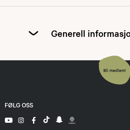
Generell informas
JOFS arrangeres i
jeger- og fiskerf
Bli medlem!
det er "førsteman
er nytt. Vi har pr
er velkomne til å 
Dersom vi får flere
aktivitetene slik 
FØLG OSS