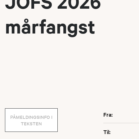
JOFS 2026
mårfangst
Fra:
PÅMELDINGSINFO I
TEKSTEN
Til: