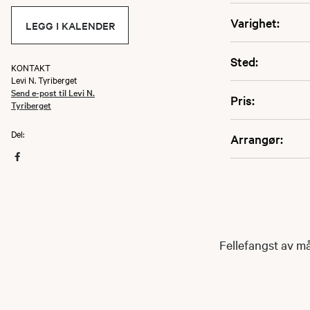
Varighet:
LEGG I KALENDER
Sted:
KONTAKT
Levi N. Tyriberget
Send e-post til Levi N.
Pris:
Tyriberget
Del:
Arrangør:
Fellefangst av m