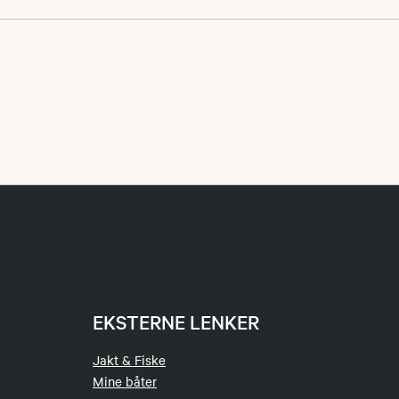
dal og Vallset
ar 20 plasser og
for mange, men noe
Tidligere deltakere
en nye kommer til.
r tilpasninger i
 mot jegerprøven.
EKSTERNE LENKER
Jakt & Fiske
Mine båter