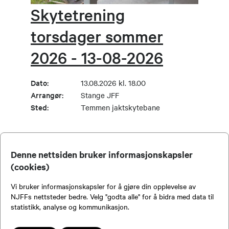
Skytetrening
torsdager sommer
2026 - 13-08-2026
Dato:
13.08.2026 kl. 18.00
Arrangør:
Stange JFF
Sted:
Temmen jaktskytebane
Denne nettsiden bruker informasjonskapsler
SE FLERE
(cookies)
Vi bruker informasjonskapsler for å gjøre din opplevelse av
Viser
1
-
5
av
25
NJFFs nettsteder bedre. Velg "godta alle" for å bidra med data til
statistikk, analyse og kommunikasjon.