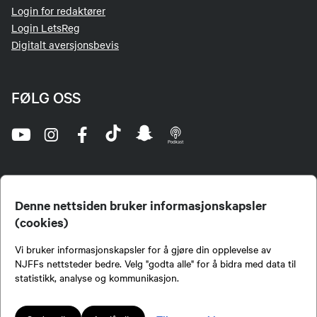
Login for redaktører
Login LetsReg
Digitalt aversjonsbevis
FØLG OSS
Denne nettsiden bruker informasjonskapsler
(cookies)
Norges Jeger- og Fiskerforbund (NJFF) er landets eneste landsdekkende organisasjon for
Vi bruker informasjonskapsler for å gjøre din opplevelse av
jegere og sportsfiskere og et av de viktigste miljøene for formidling av kunnskap om jakt og
fiske i Norge. Vi er en partipolitisk nøytral organisasjon, men har et sterkt jakt-, fiske-, og
NJFFs nettsteder bedre. Velg "godta alle" for å bidra med data til
naturpolitisk engasjement i mange saker.
statistikk, analyse og kommunikasjon.
Norges Jeger- og Fiskerforbund benytter informasjonskapsler på nettsiden.
Lokalforeninger tilsluttet Norges Jeger- og Fiskerforbund har ansvar for innhold de