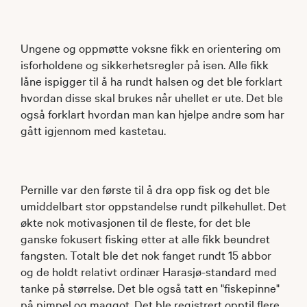
Ungene og oppmøtte voksne fikk en orientering om
isforholdene og sikkerhetsregler på isen. Alle fikk
låne ispigger til å ha rundt halsen og det ble forklart
hvordan disse skal brukes når uhellet er ute. Det ble
også forklart hvordan man kan hjelpe andre som har
gått igjennom med kastetau.
Pernille var den første til å dra opp fisk og det ble
umiddelbart stor oppstandelse rundt pilkehullet. Det
økte nok motivasjonen til de fleste, for det ble
ganske fokusert fisking etter at alle fikk beundret
fangsten. Totalt ble det nok fanget rundt 15 abbor
og de holdt relativt ordinær Harasjø-standard med
tanke på størrelse. Det ble også tatt en "fiskepinne"
på pimpel og maggot. Det ble registrert opptil flere