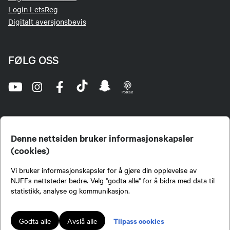
Login LetsReg
Digitalt aversjonsbevis
FØLG OSS
Denne nettsiden bruker informasjonskapsler
(cookies)
Norges Jeger- og Fiskerforbund (NJFF) er landets eneste landsdekkende organisasjon for
Vi bruker informasjonskapsler for å gjøre din opplevelse av
jegere og sportsfiskere og et av de viktigste miljøene for formidling av kunnskap om jakt og
fiske i Norge. Vi er en partipolitisk nøytral organisasjon, men har et sterkt jakt-, fiske-, og
NJFFs nettsteder bedre. Velg "godta alle" for å bidra med data til
naturpolitisk engasjement i mange saker.
statistikk, analyse og kommunikasjon.
Norges Jeger- og Fiskerforbund benytter informasjonskapsler på nettsiden.
Lokalforeninger tilsluttet Norges Jeger- og Fiskerforbund har ansvar for innhold de
Tilpass cookies
Godta alle
Avslå alle
publiserer på njff.no.