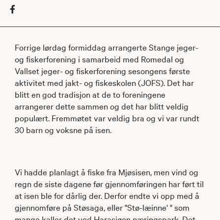
Forrige lørdag formiddag arrangerte Stange jeger-
og fiskerforening i samarbeid med Romedal og
Vallset jeger- og fiskerforening sesongens første
aktivitet med jakt- og fiskeskolen (JOFS). Det har
blitt en god tradisjon at de to foreningene
arrangerer dette sammen og det har blitt veldig
populært. Fremmøtet var veldig bra og vi var rundt
30 barn og voksne på isen.
Vi hadde planlagt å fiske fra Mjøsisen, men vind og
regn de siste dagene før gjennomføringen har ført til
at isen ble for dårlig der. Derfor endte vi opp med å
gjennomføre på Støsaga, eller "Stø-læinne' " som
mange kaller det ved Harasjøen næringspark. Det