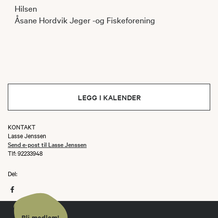
Hilsen
Åsane Hordvik Jeger -og Fiskeforening
LEGG I KALENDER
KONTAKT
Lasse Jenssen
Send e-post til Lasse Jenssen
Tlf: 92233948
Del:
Bli medlem!