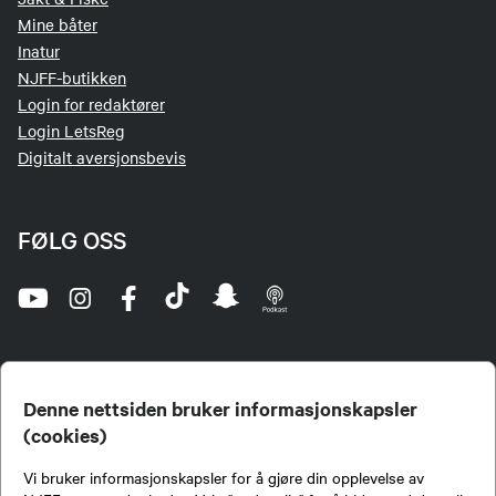
Mine båter
Inatur
NJFF-butikken
Login for redaktører
Login LetsReg
Digitalt aversjonsbevis
FØLG OSS
Denne nettsiden bruker informasjonskapsler
(cookies)
Norges Jeger- og Fiskerforbund (NJFF) er landets eneste landsdekkende organisasjon for
Vi bruker informasjonskapsler for å gjøre din opplevelse av
jegere og sportsfiskere og et av de viktigste miljøene for formidling av kunnskap om jakt og
fiske i Norge. Vi er en partipolitisk nøytral organisasjon, men har et sterkt jakt-, fiske-, og