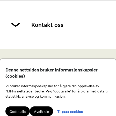
Kontakt oss
Lasse Jenssen
Leder
Denne nettsiden bruker informasjonskapsler
92233948
(cookies)
Bli medlem av NJFF
Send epost
Vi bruker informasjonskapsler for å gjøre din opplevelse av
Som medlem av NJFF får du tilgang til en
NJFFs nettsteder bedre. Velg "godta alle" for å bidra med data til
statistikk, analyse og kommunikasjon.
Lennart Mæland
rekke fordeler.
Nestleder
Tilpass cookies
Godta alle
Avslå alle