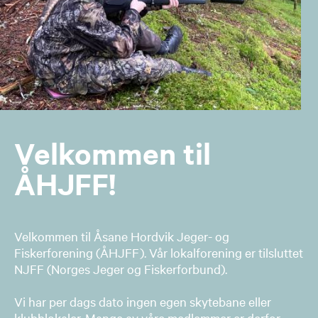
Velkommen til
ÅHJFF!
Velkommen til Åsane Hordvik Jeger- og
Fiskerforening (ÅHJFF). Vår lokalforening er tilsluttet
NJFF (Norges Jeger og Fiskerforbund).
Vi har per dags dato ingen egen skytebane eller
klubblokaler. Mange av våre medlemmer er derfor