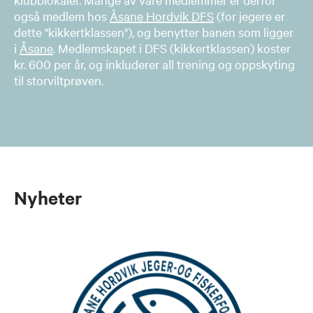
også medlem hos
Åsane Hordvik DFS
(for jegere er
dette "kikkertklassen"), og benytter banen som ligger
i
Åsane
. Medlemskapet i DFS (kikkertklassen) koster
kr. 600 per år, og inkluderer all trening og oppskyting
til storviltprøven.
Nyheter