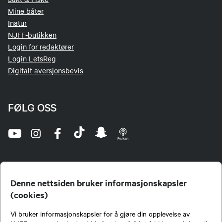
Mine båter
Inatur
NJFF-butikken
Login for redaktører
Login LetsReg
Digitalt aversjonsbevis
FØLG OSS
Denne nettsiden bruker informasjonskapsler
(cookies)
Norges Jeger- og Fiskerforbund (NJFF) er landets eneste landsdekkende organisasjon for
Vi bruker informasjonskapsler for å gjøre din opplevelse av
jegere og sportsfiskere og et av de viktigste miljøene for formidling av kunnskap om jakt og
fiske i Norge. Vi er en partipolitisk nøytral organisasjon, men har et sterkt jakt-, fiske-, og