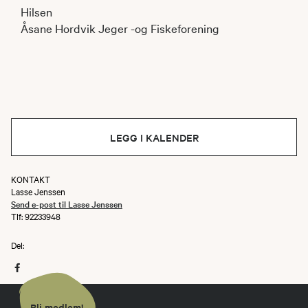
Hilsen
Åsane Hordvik Jeger -og Fiskeforening
LEGG I KALENDER
KONTAKT
Lasse Jenssen
Send e-post til Lasse Jenssen
Tlf: 92233948
Del:
Bli medlem!